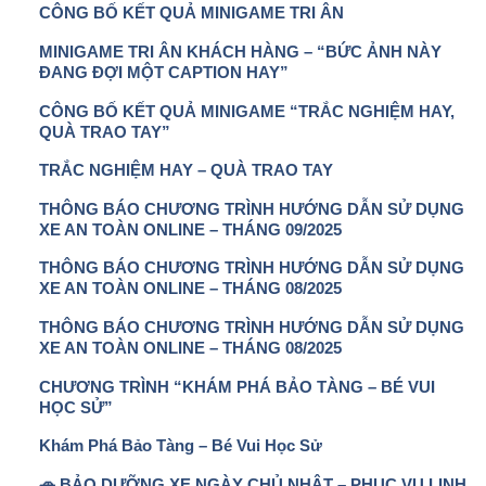
CÔNG BỐ KẾT QUẢ MINIGAME TRI ÂN
MINIGAME TRI ÂN KHÁCH HÀNG – “BỨC ẢNH NÀY
ĐANG ĐỢI MỘT CAPTION HAY”
CÔNG BỐ KẾT QUẢ MINIGAME “TRẮC NGHIỆM HAY,
QUÀ TRAO TAY”
TRẮC NGHIỆM HAY – QUÀ TRAO TAY
THÔNG BÁO CHƯƠNG TRÌNH HƯỚNG DẪN SỬ DỤNG
XE AN TOÀN ONLINE – THÁNG 09/2025
THÔNG BÁO CHƯƠNG TRÌNH HƯỚNG DẪN SỬ DỤNG
XE AN TOÀN ONLINE – THÁNG 08/2025
THÔNG BÁO CHƯƠNG TRÌNH HƯỚNG DẪN SỬ DỤNG
XE AN TOÀN ONLINE – THÁNG 08/2025
CHƯƠNG TRÌNH “KHÁM PHÁ BẢO TÀNG – BÉ VUI
HỌC SỬ”
Khám Phá Bảo Tàng – Bé Vui Học Sử
🚗 BẢO DƯỠNG XE NGÀY CHỦ NHẬT – PHỤC VỤ LINH