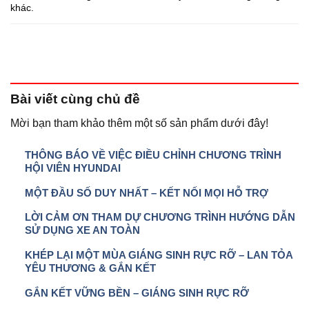
khác.
Bài viết
cùng chủ đề
Mời bạn tham khảo thêm một số sản phẩm dưới đây!
THÔNG BÁO VỀ VIỆC ĐIỀU CHỈNH CHƯƠNG TRÌNH
HỘI VIÊN HYUNDAI
MỘT ĐẦU SỐ DUY NHẤT – KẾT NỐI MỌI HỖ TRỢ
LỜI CẢM ƠN THAM DỰ CHƯƠNG TRÌNH HƯỚNG DẪN
SỬ DỤNG XE AN TOÀN
KHÉP LẠI MỘT MÙA GIÁNG SINH RỰC RỠ – LAN TỎA
YÊU THƯƠNG & GẮN KẾT
GẮN KẾT VỮNG BỀN – GIÁNG SINH RỰC RỠ