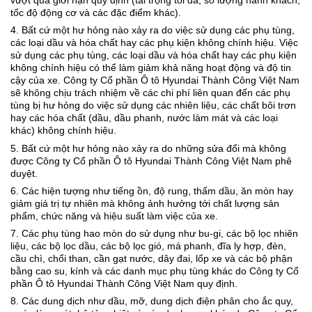
vượt quá giới hạn quy định (tải trọng tối đa, số lượng hành khách,
tốc độ động cơ và các đặc điểm khác).
4. Bất cứ một hư hỏng nào xảy ra do việc sử dụng các phụ tùng,
các loại dầu và hóa chất hay các phụ kiện không chính hiệu. Việc
sử dụng các phụ tùng, các loại dầu và hóa chất hay các phụ kiện
không chính hiệu có thể làm giảm khả năng hoạt động và độ tin
cậy của xe. Công ty Cổ phần Ô tô Hyundai Thành Công Việt Nam
sẽ không chịu trách nhiệm về các chi phí liên quan đến các phụ
tùng bị hư hỏng do việc sử dụng các nhiên liệu, các chất bôi trơn
hay các hóa chất (dầu, dầu phanh, nước làm mát và các loại
khác) không chính hiệu.
5. Bất cứ một hư hỏng nào xảy ra do những sửa đổi mà không
được Công ty Cổ phần Ô tô Hyundai Thành Công Việt Nam phê
duyệt.
6. Các hiện tượng như tiếng ồn, độ rung, thấm dầu, ăn mòn hay
giảm giá trị tự nhiên mà không ảnh hưởng tới chất lượng sản
phẩm, chức năng và hiệu suất làm việc của xe.
7. Các phụ tùng hao mòn do sử dụng như bu-gi, các bộ lọc nhiên
liệu, các bộ lọc dầu, các bộ lọc gió, má phanh, đĩa ly hợp, đèn,
cầu chì, chổi than, cần gạt nước, dây đai, lốp xe và các bộ phận
bằng cao su, kính và các danh mục phụ tùng khác do Công ty Cổ
phần Ô tô Hyundai Thành Công Việt Nam quy định.
8. Các dung dịch như dầu, mỡ, dung dịch điện phân cho ắc quy,