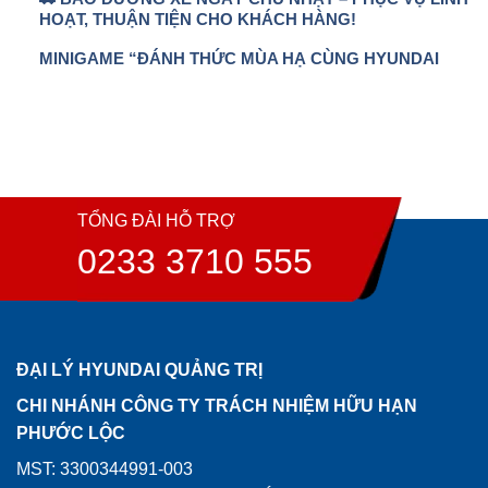
HOẠT, THUẬN TIỆN CHO KHÁCH HÀNG!
MINIGAME “ĐÁNH THỨC MÙA HẠ CÙNG HYUNDAI
TỔNG ĐÀI HỖ TRỢ
0233 3710 555
ĐẠI LÝ HYUNDAI QUẢNG TRỊ
CHI NHÁNH CÔNG TY TRÁCH NHIỆM HỮU HẠN
PHƯỚC LỘC
MST: 3300344991-003