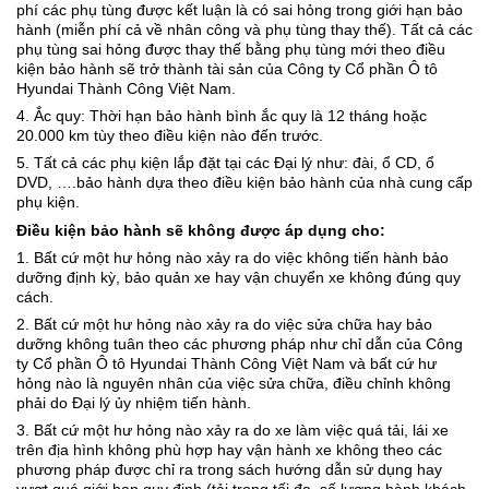
phí các phụ tùng được kết luận là có sai hỏng trong giới hạn bảo
hành (miễn phí cả về nhân công và phụ tùng thay thế). Tất cả các
phụ tùng sai hỏng được thay thế bằng phụ tùng mới theo điều
kiện bảo hành sẽ trở thành tài sản của Công ty Cổ phần Ô tô
Hyundai Thành Công Việt Nam.
4. Ắc quy: Thời hạn bảo hành bình ắc quy là 12 tháng hoặc
20.000 km tùy theo điều kiện nào đến trước.
5. Tất cả các phụ kiện lắp đặt tại các Đại lý như: đài, ổ CD, ổ
DVD, ….bảo hành dựa theo điều kiện bảo hành của nhà cung cấp
phụ kiện.
Điều kiện bảo hành sẽ không được áp dụng cho:
1. Bất cứ một hư hỏng nào xảy ra do việc không tiến hành bảo
dưỡng định kỳ, bảo quản xe hay vận chuyển xe không đúng quy
cách.
2. Bất cứ một hư hỏng nào xảy ra do việc sửa chữa hay bảo
dưỡng không tuân theo các phương pháp như chỉ dẫn của Công
ty Cổ phần Ô tô Hyundai Thành Công Việt Nam và bất cứ hư
hỏng nào là nguyên nhân của việc sửa chữa, điều chỉnh không
phải do Đại lý ủy nhiệm tiến hành.
3. Bất cứ một hư hỏng nào xảy ra do xe làm việc quá tải, lái xe
trên địa hình không phù hợp hay vận hành xe không theo các
phương pháp được chỉ ra trong sách hướng dẫn sử dụng hay