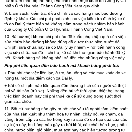
nước làm mát, bộ tản nhiệt và các danh mục khác do Công ty Cổ
phần Ô tô Hyundai Thành Công Việt Nam quy định.
9. L àm sạch, kiểm tra, điều chỉnh và các hạng mục bảo dưỡng
định kỳ khác. Các chi phí phát sinh cho việc kiểm tra định kỳ xe ô
tô do Đại lý thực hiện sẽ không nằm trong trách nhiệm bảo hành
của Công ty Cổ phần Ô tô Hyundai Thành Công Việt Nam.
10. Bất cứ một khoản chi phí nào để khắc phục hậu quả của việc
sửa chữa bảo dưỡng không đúng đã được thực hiện trước đó.
Chi phí sữa chữa này sẽ do Đại lý ủy nhiệm – nơi tiến hành công
việc sửa chữa sai đó – chi trả, kể cả khi thời gian bảo hành đã ký
hết. Khách hàng sẽ không phải trả tiền cho những công việc này.
Phụ phí liên quan đến bảo hành mà khách hàng phải trả:
+ Phụ phí cho việc liên lạc, ở trọ, ăn uống và các mục khác do xe
hỏng tại một địa điểm cách xa Đại lý.
+ Bất cứ chi phí nào liên quan đến thương tích của người và thiệt
hại về tài sản (trừ xe). Những đền bù về thời gian, thiệt hại trong
việc kinh doanh hay chi phí thuê xe để sử dụng trong suốt thời
gian sửa chữa.
11. Bất cứ hư hỏng nào gây ra bởi các yếu tố ngoài tầm kiểm soát
của nhà sản xuất như thảm họa tự nhiên, cháy nổ, va chạm, đá
văng, trộm cắp và các hư hỏng xảy ra sau đó do hậu quả của các
sự kiện này, hư hỏng nào gây ra bởi khói, các chất hóa học, phân
chim, nước biển, gió biển, mưa axít hay các hiện tượng tương tự