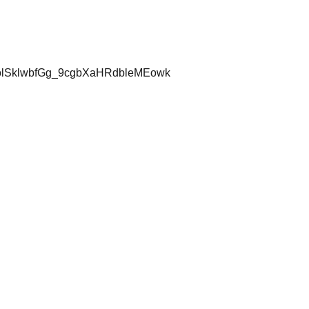
volSklwbfGg_9cgbXaHRdbleMEowk