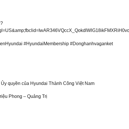
s?
p;gl=US&amp;fbclid=IwAR346VQccX_QokdlWlG18ikFMXRiH0
ienHyundai #HyundaiMembership #Donghanhvaganket
Ủy quyền của Hyundai Thành Công Việt Nam
riệu Phong – Quảng Trị