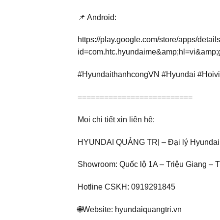
📌 Android:
https://play.google.com/store/apps/detail
id=com.htc.hyundaime&amp;hl=vi&am
#HyundaithanhcongVN #Hyundai #Hoiv
==========================
Mọi chi tiết xin liên hệ:
HYUNDAI QUẢNG TRỊ – Đại lý Hyundai 
Showroom: Quốc lộ 1A – Triệu Giang – T
Hotline CSKH: 0919291845
🌐Website: hyundaiquangtri.vn