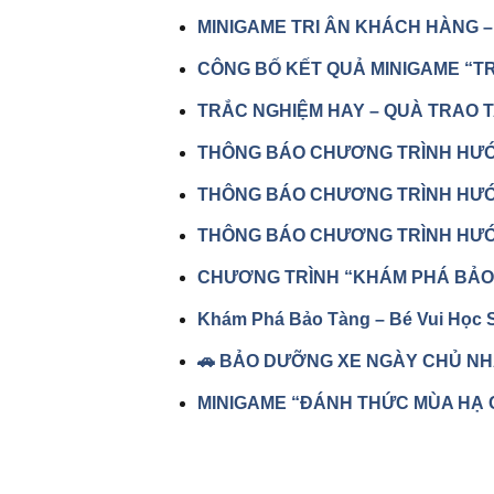
MINIGAME TRI ÂN KHÁCH HÀNG –
CÔNG BỐ KẾT QUẢ MINIGAME “TR
TRẮC NGHIỆM HAY – QUÀ TRAO 
THÔNG BÁO CHƯƠNG TRÌNH HƯỚN
THÔNG BÁO CHƯƠNG TRÌNH HƯỚN
THÔNG BÁO CHƯƠNG TRÌNH HƯỚN
CHƯƠNG TRÌNH “KHÁM PHÁ BẢO 
Khám Phá Bảo Tàng – Bé Vui Học 
🚗 BẢO DƯỠNG XE NGÀY CHỦ NHẬ
MINIGAME “ĐÁNH THỨC MÙA HẠ