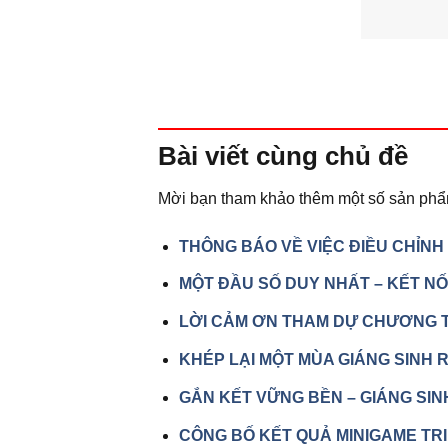
Bài viết
cùng chủ đề
Mời bạn tham khảo thêm một số sản phẩ
THÔNG BÁO VỀ VIỆC ĐIỀU CHỈNH
MỘT ĐẦU SỐ DUY NHẤT – KẾT NỐ
LỜI CẢM ƠN THAM DỰ CHƯƠNG 
KHÉP LẠI MỘT MÙA GIÁNG SINH 
GẮN KẾT VỮNG BỀN – GIÁNG SI
CÔNG BỐ KẾT QUẢ MINIGAME TRI