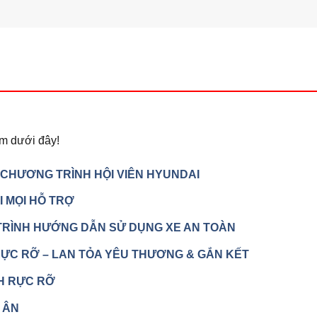
m dưới đây!
 CHƯƠNG TRÌNH HỘI VIÊN HYUNDAI
I MỌI HỖ TRỢ
TRÌNH HƯỚNG DẪN SỬ DỤNG XE AN TOÀN
RỰC RỠ – LAN TỎA YÊU THƯƠNG & GẮN KẾT
NH RỰC RỠ
 ÂN