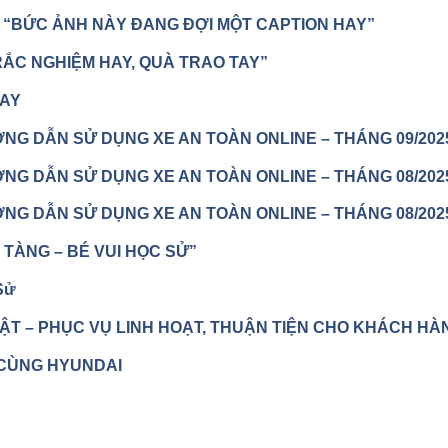
 “BỨC ẢNH NÀY ĐANG ĐỢI MỘT CAPTION HAY”
ẮC NGHIỆM HAY, QUÀ TRAO TAY”
TAY
G DẪN SỬ DỤNG XE AN TOÀN ONLINE – THÁNG 09/202
G DẪN SỬ DỤNG XE AN TOÀN ONLINE – THÁNG 08/202
G DẪN SỬ DỤNG XE AN TOÀN ONLINE – THÁNG 08/202
TÀNG – BÉ VUI HỌC SỬ”
Sử
T – PHỤC VỤ LINH HOẠT, THUẬN TIỆN CHO KHÁCH HÀ
 CÙNG HYUNDAI