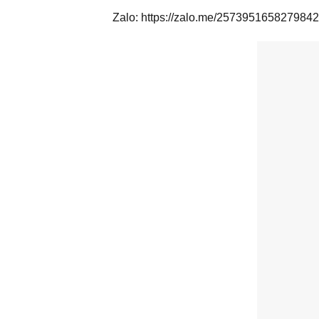
Zalo:
https://zalo.me/257395165827984