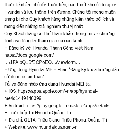
thực tế nhiều chủ đề thực tiễn, cần thiết khi sử dụng xe
Hyundai và lưu thông trên đường. Chúng tôi mong muốn
trang bị cho Qúy khách hàng những kiến thức bổ ích và
mang đến những trải nghiệm thú vị nhất.
Quý Khách hàng có thể tham khảo thông tin về chương
trình và đăng ký tham gia qua các kênh:
– Đăng ký với Hyundai Thành Công Việt Nam
https://docs.google.com/
…/1FAIpQLSfEOPoEO…/viewform…
– Ứng dụng Hyundai ME – Phần “Đăng ký khóa hướng dẫn
sử dụng xe an toàn”
Tải và đăng nhập ứng dụng Hyundai ME! tại:
+ IOS:
https://apps.apple.com/vn/app/hyundai-
me/id1449448399
+ Android:
…
https://play.google.com/store/apps/details
– Trực tiếp tại Hyundai Quảng Trị
+ Địa chỉ: QL1A, Triệu Giang, Triệu Phong, Quảng Trị
+ Website:
www.hyundaiquangtri.vn