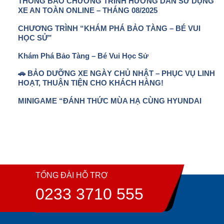
THÔNG BÁO CHƯƠNG TRÌNH HƯỚNG DẪN SỬ DỤNG
XE AN TOÀN ONLINE – THÁNG 08/2025
CHƯƠNG TRÌNH “KHÁM PHÁ BẢO TÀNG – BÉ VUI
HỌC SỬ”
Khám Phá Bảo Tàng – Bé Vui Học Sử
🚗 BẢO DƯỠNG XE NGÀY CHỦ NHẬT – PHỤC VỤ LINH
HOẠT, THUẬN TIỆN CHO KHÁCH HÀNG!
MINIGAME “ĐÁNH THỨC MÙA HẠ CÙNG HYUNDAI
TỔNG ĐÀI HỖ TRỢ
0233 3710 555