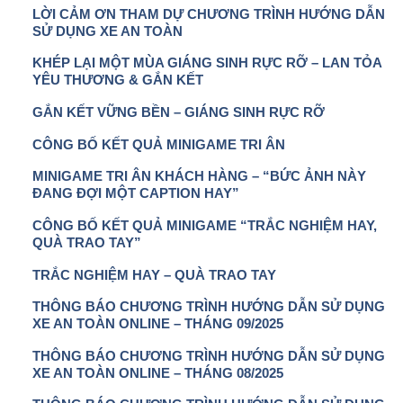
LỜI CẢM ƠN THAM DỰ CHƯƠNG TRÌNH HƯỚNG DẪN
SỬ DỤNG XE AN TOÀN
KHÉP LẠI MỘT MÙA GIÁNG SINH RỰC RỠ – LAN TỎA
YÊU THƯƠNG & GẮN KẾT
GẮN KẾT VỮNG BỀN – GIÁNG SINH RỰC RỠ
CÔNG BỐ KẾT QUẢ MINIGAME TRI ÂN
MINIGAME TRI ÂN KHÁCH HÀNG – “BỨC ẢNH NÀY
ĐANG ĐỢI MỘT CAPTION HAY”
CÔNG BỐ KẾT QUẢ MINIGAME “TRẮC NGHIỆM HAY,
QUÀ TRAO TAY”
TRẮC NGHIỆM HAY – QUÀ TRAO TAY
THÔNG BÁO CHƯƠNG TRÌNH HƯỚNG DẪN SỬ DỤNG
XE AN TOÀN ONLINE – THÁNG 09/2025
THÔNG BÁO CHƯƠNG TRÌNH HƯỚNG DẪN SỬ DỤNG
XE AN TOÀN ONLINE – THÁNG 08/2025