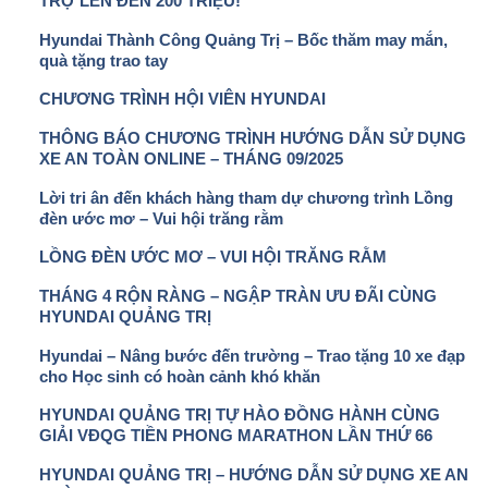
TRỢ LÊN ĐẾN 200 TRIỆU!
Hyundai Thành Công Quảng Trị – Bốc thăm may mắn,
quà tặng trao tay
CHƯƠNG TRÌNH HỘI VIÊN HYUNDAI
THÔNG BÁO CHƯƠNG TRÌNH HƯỚNG DẪN SỬ DỤNG
XE AN TOÀN ONLINE – THÁNG 09/2025
Lời tri ân đến khách hàng tham dự chương trình Lồng
đèn ước mơ – Vui hội trăng rằm
LỒNG ĐÈN ƯỚC MƠ – VUI HỘI TRĂNG RẰM
THÁNG 4 RỘN RÀNG – NGẬP TRÀN ƯU ĐÃI CÙNG
HYUNDAI QUẢNG TRỊ
Hyundai – Nâng bước đến trường – Trao tặng 10 xe đạp
cho Học sinh có hoàn cảnh khó khăn
HYUNDAI QUẢNG TRỊ TỰ HÀO ĐỒNG HÀNH CÙNG
GIẢI VĐQG TIỀN PHONG MARATHON LẦN THỨ 66
HYUNDAI QUẢNG TRỊ – HƯỚNG DẪN SỬ DỤNG XE AN