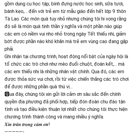
gồm dụng cụ học tập, bình đựng nước học sinh, sữa tươi,
bánh kẹo,… đến với trẻ em từ mẫu giáo đến hết lớp 9 thôn
Tà Lao. Các món quà tuy nhỏ nhưng chúng tôi hi vọng rằng
đó sẽ là món quà tinh thần ý nghĩa và một phần nào giúp
các em có niềm vui nho nhỏ trong ngày Tết thiếu nhi, giảm
bớt được phần nào khó khăn mà trẻ em vùng cao đang gặp
phải.
Ghi nhận tại chương trình, hoạt động nổi bật của ngày hội là
tổ chức các trò chơi như mèo đuổi chuột, đoàn kết,… mà
các em thiếu nhi là những nhân vật chính. Qua đó, các em
được thỏa sức vui chơi, rồi từ việc chiến thắng các trò chơi
để được những phần quà thú vị…
🆀ua đây, chúng tôi xin gửi lời cảm ơn sâu sắc đến chính
quyền địa phương đã phối hợp, tiếp đón đoàn chu đáo tận
tình và tạo điều kiện thuận lợi nhất cho chúng tôi thực hiện
chương trình thành công và mang nhiều ý nghĩa.
𝑿𝒊𝒏 𝒕𝒓𝒂̂𝒏 𝒕𝒓𝒐̣𝒏𝒈 𝒄𝒂̉𝒎 𝒐̛𝒏!
—————-