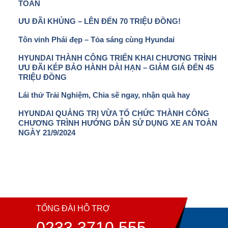
TOÀN
ƯU ĐÃI KHỦNG – LÊN ĐẾN 70 TRIỆU ĐỒNG!
Tôn vinh Phái đẹp – Tỏa sáng cùng Hyundai
HYUNDAI THÀNH CÔNG TRIỂN KHAI CHƯƠNG TRÌNH
ƯU ĐÃI KÉP BẢO HÀNH DÀI HẠN – GIẢM GIÁ ĐẾN 45
TRIỆU ĐỒNG
Lái thử Trải Nghiệm, Chia sẽ ngay, nhận quà hay
HYUNDAI QUẢNG TRỊ VỪA TỔ CHỨC THÀNH CÔNG
CHƯƠNG TRÌNH HƯỚNG DẪN SỬ DỤNG XE AN TOÀN
NGÀY 21/9/2024
TỔNG ĐÀI HỖ TRỢ
0233 3710 555