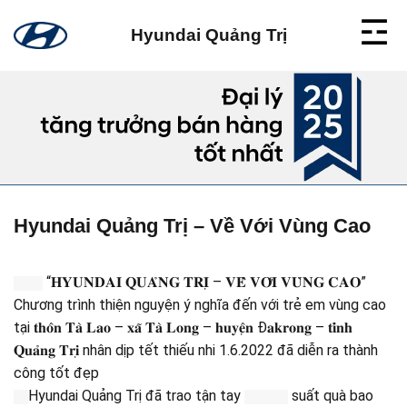
Skip
to
Hyundai Quảng Trị
content
Hyundai Quảng Trị – Về Với Vùng Cao
“𝐇𝐘𝐔𝐍𝐃𝐀𝐈 𝐐𝐔𝐀̉𝐍𝐆 𝐓𝐑𝐈̣ – 𝐕𝐄̂̀ 𝐕𝐎̛́𝐈 𝐕𝐔̀𝐍𝐆 𝐂𝐀𝐎”
Chương trình thiện nguyện ý nghĩa đến với trẻ em vùng cao
tại 𝐭𝐡𝐨̂𝐧 𝐓𝐚̀ 𝐋𝐚𝐨 – 𝐱𝐚̃ 𝐓𝐚̀ 𝐋𝐨𝐧𝐠 – 𝐡𝐮𝐲𝐞̣̂𝐧 Đ𝐚𝐤𝐫𝐨𝐧𝐠 – 𝐭𝐢̉𝐧𝐡
𝐐𝐮𝐚̉𝐧𝐠 𝐓𝐫𝐢̣ nhân dịp tết thiếu nhi 1.6.2022 đã diễn ra thành
công tốt đẹp
Hyundai Quảng Trị đã trao tận tay
suất quà bao