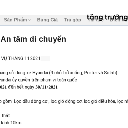
Sản Phẩm
Bảng Giá
Trả góp
Tin tức
Dịch vụ
 An tâm di chuyển
VỤ THÁNG 11.2021
ng sử dụng xe Hyundai (9 chỗ trở xuống, Porter và Solati).
yundai ủy quyền trên phạm vi toàn quốc
𝟏 đến hết ngày 𝟑𝟎/𝟏𝟏/𝟐𝟎𝟐𝟏
gồm: Lọc dầu động cơ , lọc gió động cơ, lọc gió điều hòa, lọc n
 thất
n kính 10km.