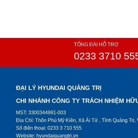
TỔNG ĐÀI HỖ TRỢ
0233 3710 55
ĐẠI LÝ HYUNDAI QUẢNG TRỊ
CHI NHÁNH CÔNG TY TRÁCH NHIỆM HỮ
MST: 3300344991-003
Địa Chỉ: Thôn Phú Mỹ Kiên, Xã Ái Tử , Tỉnh Quảng Trị,
Số điện thoại: 0233 3 710 555
Website: hyundaiquangtri.vn