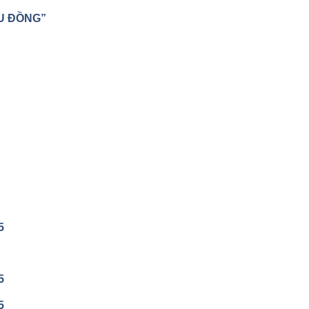
ỆU ĐỒNG”
5
5
5