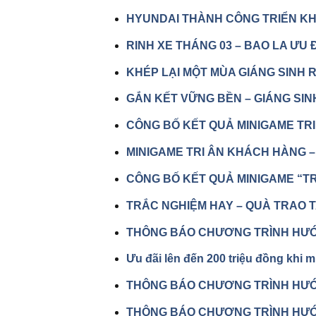
HYUNDAI THÀNH CÔNG TRIỂN KHA
RINH XE THÁNG 03 – BAO LA ƯU 
KHÉP LẠI MỘT MÙA GIÁNG SINH 
GẮN KẾT VỮNG BỀN – GIÁNG SI
CÔNG BỐ KẾT QUẢ MINIGAME TRI
MINIGAME TRI ÂN KHÁCH HÀNG –
CÔNG BỐ KẾT QUẢ MINIGAME “TR
TRẮC NGHIỆM HAY – QUÀ TRAO 
THÔNG BÁO CHƯƠNG TRÌNH HƯỚN
Ưu đãi lên đến 200 triệu đồng khi m
THÔNG BÁO CHƯƠNG TRÌNH HƯỚN
THÔNG BÁO CHƯƠNG TRÌNH HƯỚN