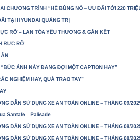
I CHƯƠNG TRÌNH “HÈ BÙNG NỔ – ƯU ĐÃI TỚI 220 TRI
ĐÃI TẠI HYUNDAI QUẢNG TRỊ
RỰC RỠ – LAN TỎA YÊU THƯƠNG & GẮN KẾT
NH RỰC RỠ
 ÂN
 “BỨC ẢNH NÀY ĐANG ĐỢI MỘT CAPTION HAY”
ẮC NGHIỆM HAY, QUÀ TRAO TAY”
TAY
G DẪN SỬ DỤNG XE AN TOÀN ONLINE – THÁNG 09/202
ua Santafe – Palisade
G DẪN SỬ DỤNG XE AN TOÀN ONLINE – THÁNG 08/202
G DẪN SỬ DỤNG XE AN TOÀN ONLINE – THÁNG 08/202