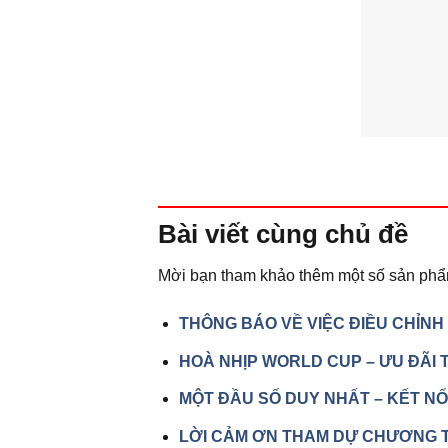
Bài viết
cùng chủ đề
Mời bạn tham khảo thêm một số sản phẩ
THÔNG BÁO VỀ VIỆC ĐIỀU CHỈNH
HOÀ NHỊP WORLD CUP – ƯU ĐÃI T
MỘT ĐẦU SỐ DUY NHẤT – KẾT NỐ
LỜI CẢM ƠN THAM DỰ CHƯƠNG 