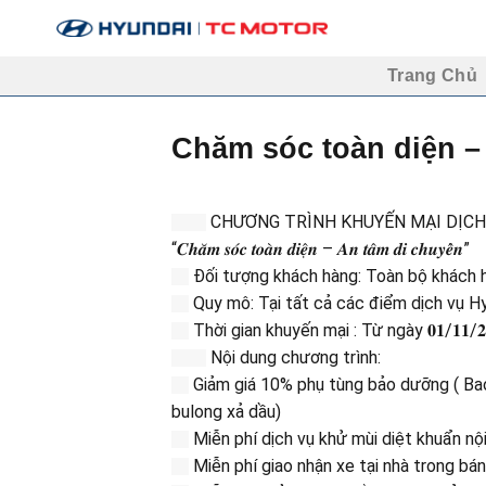
Skip
to
content
Trang Chủ
Chăm sóc toàn diện –
CHƯƠNG TRÌNH KHUYẾN MẠI DỊCH 
“𝑪𝒉𝒂̆𝒎 𝒔𝒐́𝒄 𝒕𝒐𝒂̀𝒏 𝒅𝒊𝒆̣̂𝒏 – 𝑨𝒏 𝒕𝒂̂𝒎 𝒅𝒊 𝒄𝒉𝒖𝒚𝒆̂̉𝒏”
Đối tượng khách hàng: Toàn bộ khách hà
Quy mô: Tại tất cả các điểm dịch vụ H
Thời gian khuyến mại : Từ ngày 𝟎𝟏/𝟏𝟏/𝟐𝟎
Nội dung chương trình:
Giảm giá 10% phụ tùng bảo dưỡng ( Bao 
bulong xả dầu)
Miễn phí dịch vụ khử mùi diệt khuẩn nội
Miễn phí giao nhận xe tại nhà trong bá