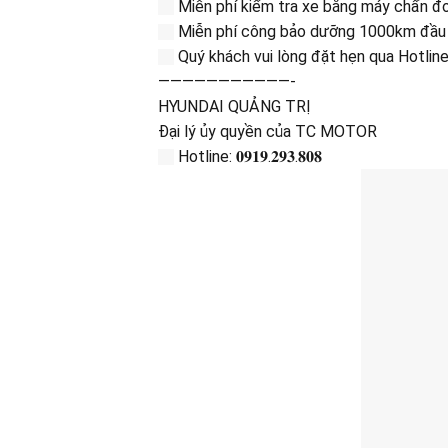
Miễn phí kiểm tra xe bằng máy chẩn 
Miễn phí công bảo dưỡng 1000km đầu 
Quý khách vui lòng đặt hẹn qua Hotlin
———————————-
HYUNDAI QUẢNG TRỊ
Đại lý ủy quyền của TC MOTOR
Hotline: 𝟎𝟗𝟏𝟗.𝟐𝟗𝟑.𝟖𝟎𝟖