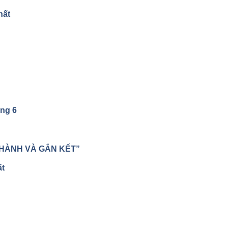
hất
áng 6
HÀNH VÀ GẮN KẾT”
t