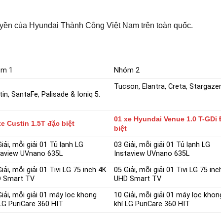
quyền của Hyundai Thành Công Việt Nam trên toàn quốc.
óm 1
Nhóm 2
Tucson, Elantra, Creta, Stargazer
in, SantaFe, Palisade & Ioniq 5.
01 xe Hyundai Venue 1.0 T-GDi
xe Custin 1.5T đặc biệt
biệt
iải, mỗi giải 01 Tủ lạnh LG
03 Giải, mỗi giải 01 Tủ lạnh LG
taview UVnano 635L
Instaview UVnano 635L
iải, mỗi giải 01 Tivi LG 75 inch 4K
05 Giải, mỗi giải 01 Tivi LG 75 in
 Smart TV
UHD Smart TV
Giải, mỗi giải 01 máy lọc khong
10 Giải, mỗi giải 01 máy lọc khon
 LG PuriCare 360 HIT
khí LG PuriCare 360 HIT