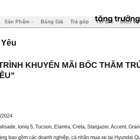
Sản Phẩm
Bảng Giá
Trả góp
Tin tức
Dịch vụ
 Yêu
 TRÌNH KHUYẾN MÃI BỐC THĂM T
YÊU”
1/2024
lisade, loniq 5, Tucson, Elantra, Creta, Stargazer, Accent, Gran
hàng bao gồm các doanh nghiệp, cá nhân mua xe tại Hyundai Q