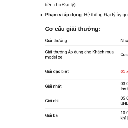
tiền cho Đại lý)
Phạm vi áp dụng
: Hệ thống Đại lý ủy 
Cơ cấu giải thưởng:
Giải thưởng
Nh
Giải thưởng Áp dụng cho Khách mua
Cust
model xe
Giải đặc biệt
01 
03 G
Giải nhất
Ins
05 G
Giải nhì
UHD
10 
Giải ba
khí