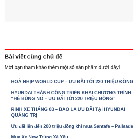
Bài viết
cùng chủ đề
Mời bạn tham khảo thêm một số sản phẩm dưới đây!
HOÀ NHỊP WORLD CUP – ƯU ĐÃI TỚI 220 TRIỆU ĐỒNG
HYUNDAI THÀNH CÔNG TRIỂN KHAI CHƯƠNG TRÌNH
“HÈ BÙNG NỔ – ƯU ĐÃI TỚI 220 TRIỆU ĐỒNG”
RINH XE THÁNG 03 – BAO LA ƯU ĐÃI TẠI HYUNDAI
QUẢNG TRỊ
Ưu đãi lên đến 200 triệu đồng khi mua Santafe – Palisade
Mua Xe New Trúng Xế Yêu