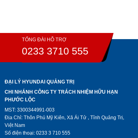
TỔNG ĐÀI HỖ TRỢ
0233 3710 555
ĐẠI LÝ HYUNDAI QUẢNG TRỊ
CHI NHÁNH CÔNG TY TRÁCH NHIỆM HỮU HẠN
PHƯỚC LỘC
MST: 3300344991-003
Địa Chỉ: Thôn Phú Mỹ Kiên, Xã Ái Tử , Tỉnh Quảng Trị,
Việt Nam
Số điện thoại: 0233 3 710 555